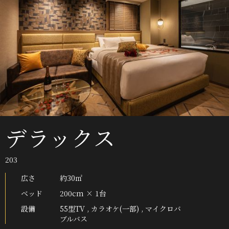
デラックス
203
広さ
約30㎡
ベッド
200cm × 1台
設備
55型TV , カラオケ(一部) , マイクロバ
ブルバス